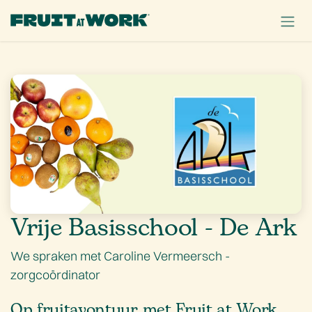
OVERSLAAN NAAR INHOUD
Vrije Basisschool - De Ark
We spraken met Caroline Vermeersch -
zorgcoördinator
Op fruitavontuur met Fruit at Work