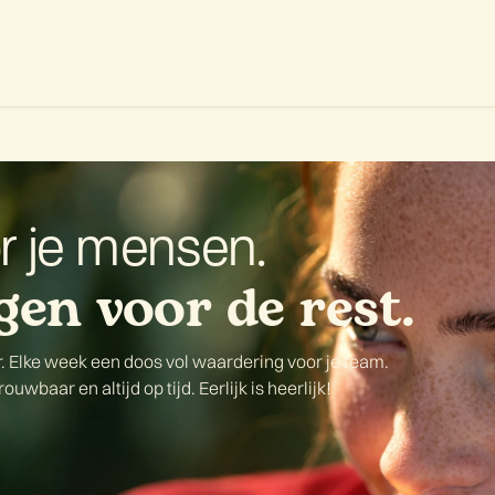
aanbod
Promoties
Onze missie
Ons verhaal
Contact
r je mensen.
gen voor de rest.
r. Elke week een doos vol waardering voor je team.
uwbaar en altijd op tijd. Eerlijk is heerlijk!