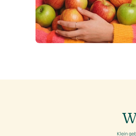
W
Klein ge