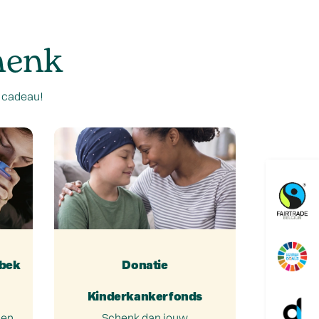
henk
w cadeau!
kbek
Donatie
Kinderkankerfonds
sen
Schenk dan jouw