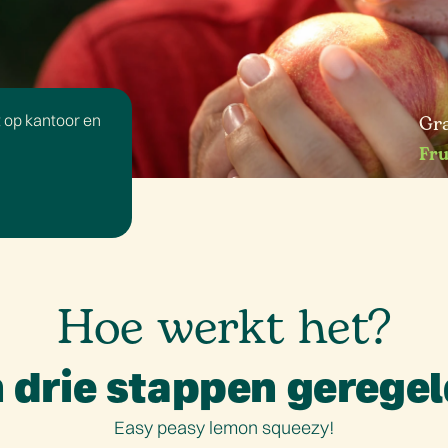
t op kantoor en
Gra
Fru
Hoe werkt het?
n drie stappen geregel
Easy peasy lemon squeezy!