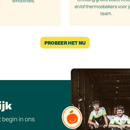
smoothies.
en/of thermosbekers voor 
team.
PROBEER HET NU
ijk
 begin in ons