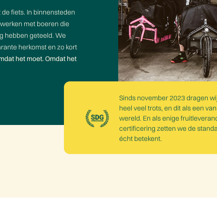
de fiets. In binnensteden
e werken met boeren die
zorg hebben geteeld. We
arante herkomst en zo kort
omdat het moet. Omdat het
Sinds november 2023 dragen wij
heel veel trots, en dit als een v
wereld. En als enige fruitleveran
certificering zetten we de stan
écht betekent.