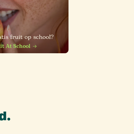
tis fruit op school?
it At School
d.