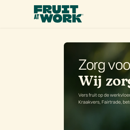
OVERSLAAN NAAR INHOUD
Ons 
Zorg voo
Wij zor
Vers fruit op de werkvloe
Kraakvers, Fairtrade, betro