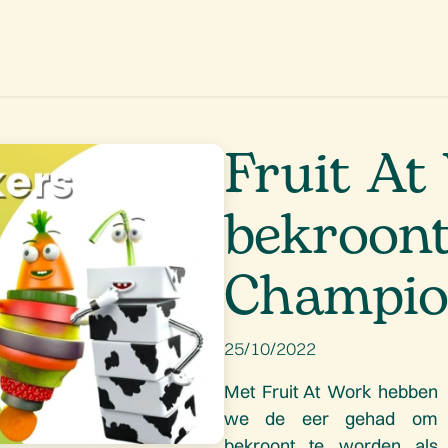
aanbod
Promoties
Onze missie
Ons verhaal
Contact
Fruit At
bekroont
Champio
25/10/2022
Met Fruit At Work hebben
we de eer gehad om
bekroont te worden als