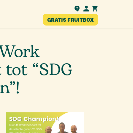
Testimonials
GRATIS FRUITBOX
nl
 Work
 tot “SDG
n”!