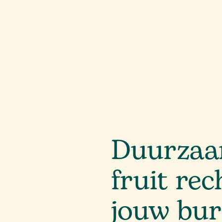
Duurzaam
fruit rec
jouw bur