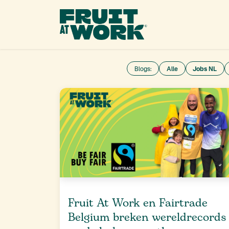
OVERSLAAN NAAR INHOUD
Ons 
Blogs:
Alle
Jobs NL
Fruit At Work en Fairtrade
Belgium breken wereldrecords