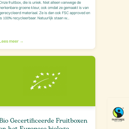
Onze fruitbox, die is uniek. Niet alleen vanwege de
herkenbare groene kleur, ook omdat ze gemaakt is van
gerecycleerd materiaal. Ze is dan ook FSC approved en
is 100% recycleerbaar. Natuurlijk staan w...
Lees meer →
Bio Gecertificeerde Fruitboxen
en het Europese biologo