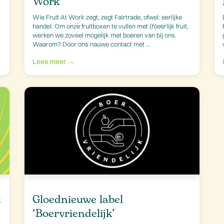
Work
.
Wie Fruit At Work zegt, zegt Fairtrade, ofwel: eerlijke
handel. Om onze fruitboxen te vullen met (h)eerlijk fruit,
werken we zoveel mogelijk met boeren van bij ons.
Waarom? Door ons nauwe contact met ...
Lees meer →
t
Gloednieuwe label
‘Boervriendelijk’