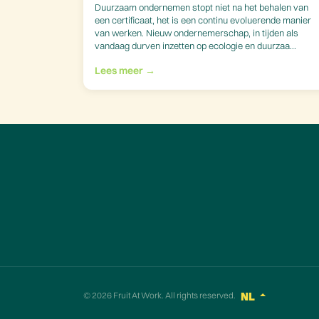
Duurzaam ondernemen stopt niet na het behalen van
een certificaat, het is een continu evoluerende manier
van werken. Nieuw ondernemerschap, in tijden als
vandaag durven inzetten op ecologie en duurzaa...
Lees meer →
© 2026
Fruit At Work
. All rights reserved.
NL