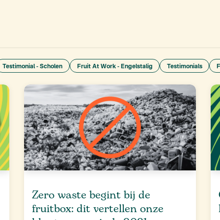
aanbod
Promoties
Onze missie
Ons verhaal
Contact
Testimonial - Scholen
Fruit At Work - Engelstalig
Testimonials
F
Zero waste begint bij de
fruitbox: dit vertellen onze