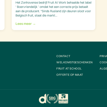
Het Zonhovense bedrijf Fruit At Work behaalde het label
‘ Boervriendelijk ’ omdat het een correcte prijs betaalt
aan de producent. “Sinds Rusland zijn deuren sloot voor
Belgisch fruit, staat die markt...
Lees meer →
CONTACT
PRIV
WELKOMSTGESCHENKEN
COOK
FRUIT AT SCHOOL
ALG
OFFERTE OP MAAT