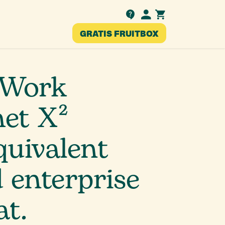
Testimonials
GRATIS FRUITBOX
nl
 Work
het X²
uivalent
 enterprise
at.