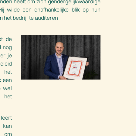
 handen heeft om zich gendergelijkwaardige
j wilde een onafhankelijke blik op hun
 het bedrijf te auditeren
ot de
d nog
eer je
leid
 het
k een
je wel
 het
 leert
 kan
om