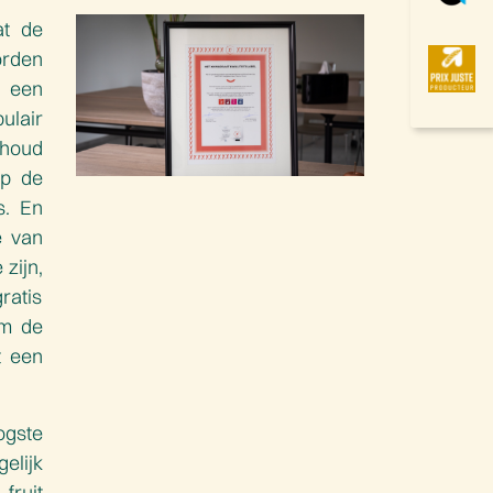
at de
rden
 een
ulair
nhoud
p de
. En
e van
zijn,
ratis
om de
t een
ogste
elijk
ruit