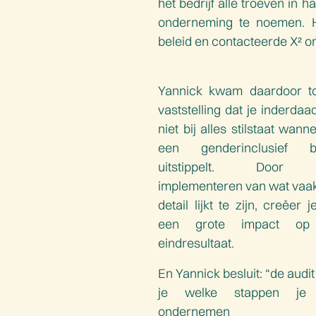
het bedrijf alle troeven in
onderneming te noemen. Hi
beleid en contacteerde X² om
Yannick kwam daardoor t
vaststelling dat je inderdaa
niet bij alles stilstaat wann
een genderinclusief be
uitstippelt. Door
implementeren van wat vaa
detail lijkt te zijn, creëer 
een grote impact op
eindresultaat.
En Yannick besluit: “de audit
je welke stappen je
ondernemen 