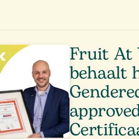
aanbod
Promoties
Onze missie
Ons verhaal
Contact
Fruit At
behaalt 
Gendereq
approved
Certifica