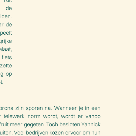
en de
iden.
ar de
eelt
rijke
elaat,
iets
ette
ng op
t.
Corona zijn sporen na. Wanneer je in een
 telewerk norm wordt, wordt er vanop
fruit meer gegeten. Toch besloten Yannick
sluiten. Veel bedrijven kozen ervoor om hun