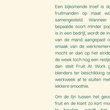
Een bijkomende troef is d
fruitmanden op maat wo
samengesteld. Wanneer
bepaalde soort minder pop
is in een bedrijf, wordt de i
van de mand aangepast o
smaak van de werknemers
mocht er dan op het eind
de week toch nog een restje 
dan stelt Fruit At Work g
blenders ter beschikking 
werkweek af te sluiten me
lekkere smoothie.
Om de lijn tussen het geo
fruit en de klant zo kort mog
te houden, wordt het f