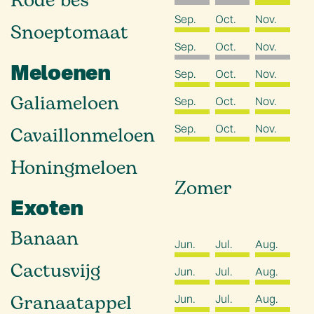
Rode bes
Sep.
Oct.
Nov.
Snoeptomaat
Sep.
Oct.
Nov.
Meloenen
Sep.
Oct.
Nov.
Galiameloen
Sep.
Oct.
Nov.
Sep.
Oct.
Nov.
Cavaillonmeloen
Honingmeloen
Zomer
Exoten
Banaan
Jun.
Jul.
Aug.
Cactusvijg
Jun.
Jul.
Aug.
Granaatappel
Jun.
Jul.
Aug.