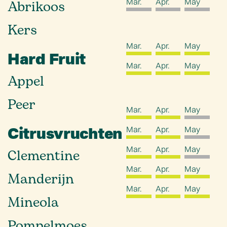
Mar.
Apr.
May
Abrikoos
Kers
Mar.
Apr.
May
Hard Fruit
Mar.
Apr.
May
Appel
Peer
Mar.
Apr.
May
Citrusvruchten
Mar.
Apr.
May
Mar.
Apr.
May
Clementine
Mar.
Apr.
May
Manderijn
Mar.
Apr.
May
Mineola
Pompelmoes