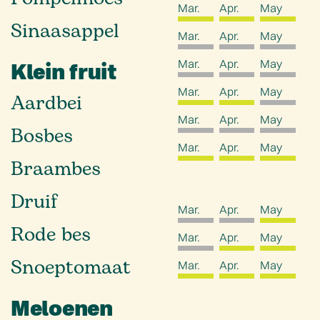
Mar.
Apr.
May
Sinaasappel
Mar.
Apr.
May
Mar.
Apr.
May
Klein fruit
Mar.
Apr.
May
Aardbei
Mar.
Apr.
May
Bosbes
Mar.
Apr.
May
Braambes
Druif
Mar.
Apr.
May
Rode bes
Mar.
Apr.
May
Snoeptomaat
Mar.
Apr.
May
Meloenen