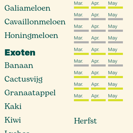
Mar.
Apr.
May
Galiameloen
Mar.
Apr.
May
Cavaillonmeloen
Mar.
Apr.
May
Honingmeloen
Mar.
Apr.
May
Mar.
Apr.
May
Exoten
Mar.
Apr.
May
Banaan
Mar.
Apr.
May
Cactusvijg
Mar.
Apr.
May
Granaatappel
Mar.
Apr.
May
Kaki
Kiwi
Herfst