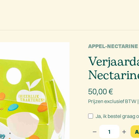
aanbod
Promoties
Onze missie
Ons verhaal
Contact
APPEL-NECTARIN
Verjaard
Nectarin
50,00
€
Prijzen exclusief BTW 
Ja, ik bestel graag 
A