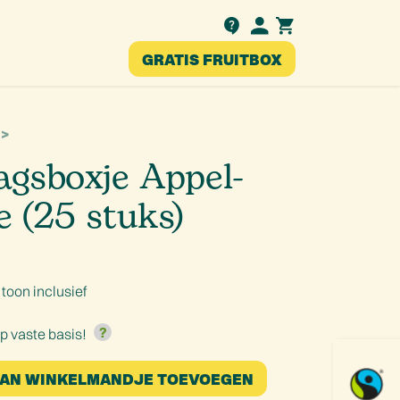
Testimonials
GRATIS FRUITBOX
nl
E
agsboxje Appel-
e (25 stuks)
|
toon inclusief
op vaste basis!
AN WINKELMANDJE TOEVOEGEN