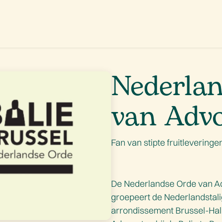
aanbod
Promoties
Onze missie
Ons verhaal
Contact
Nederla
van Adv
Fan van stipte fruitleveringe
De Nederlandse Orde van Adv
groepeert de Nederlandstalig
arrondissement Brussel-Hal