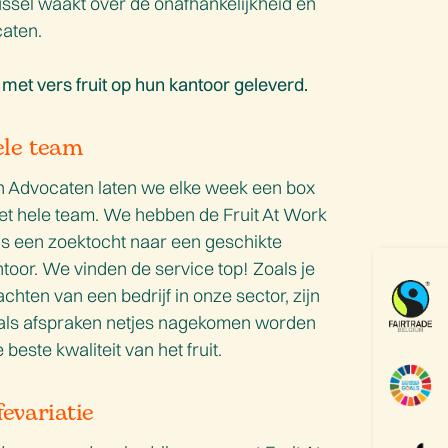
ussel waakt over de onafhankelijkheid en
caten.
 met vers fruit op hun kantoor geleverd.
ele team
n Advocaten laten we elke week een box
het hele team. We hebben de Fruit At Work
ns een zoektocht naar een geschikte
ntoor. We vinden de service top! Zoals je
chten van een bedrijf in onze sector, zijn
ee als afspraken netjes nagekomen worden
este kwaliteit van het fruit.
fevariatie