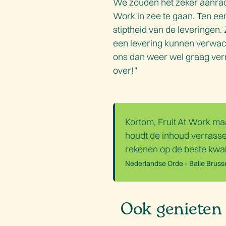
We zouden het zeker aanrad
Work in zee te gaan. Ten eer
stiptheid van de leveringe
een levering kunnen verwacht
ons dan weer wel graag ver
over!"
Kortom, Fruit At Work maa
houdt de inhoud verrassen
rekenen op de beste kwalit
Nederlandse Orde - Balie Bruss
Ook genieten 