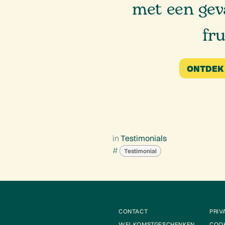
met een gev
fr
ONTDEK
in
Testimonials
#
Testimonial
CONTACT
PRIV
WELKOMSTGESCHENKEN
COOK