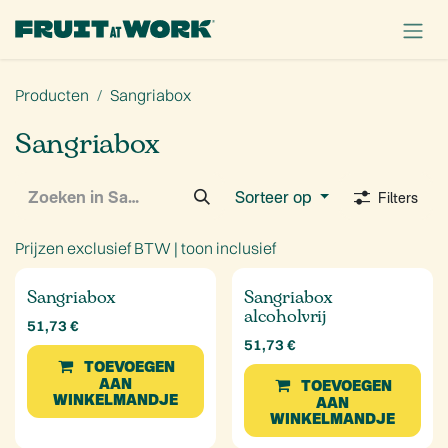
OVERSLAAN NAAR INHOUD
Producten
Sangriabox
Sangriabox
Sorteer op
Filters
Prijzen exclusief BTW |
toon inclusief
Sangriabox
Sangriabox
alcoholvrij
51,73
€
51,73
€
TOEVOEGEN
AAN
TOEVOEGEN
WINKELMANDJE
AAN
WINKELMANDJE