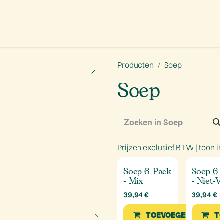
aanbod
Promoties
Onze missie
Ons verhaal
Contact
Producten
Soep
Soep
Prijzen exclusief BTW |
toon i
Soep 6-Pack
Soep 6
- Mix
- Niet-
39,94
€
39,94
€
TOEVOEGEN
T