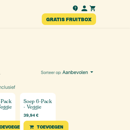
Testimonials
GRATIS FRUITBOX
nl
Aanbevolen
Sorteer op:
nclusief
-Pack
Soep 6-Pack
Veggie
- Veggie
39,94
€
OEVOEGEN
TOEVOEGEN