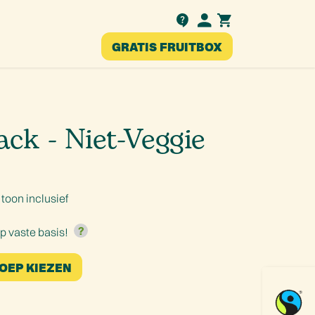
Testimonials
GRATIS FRUITBOX
nl
ack - Niet-Veggie
|
toon inclusief
op vaste basis!
OEP KIEZEN