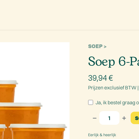
aanbod
Promoties
Onze missie
Ons verhaal
Contact
SOEP
Soep 6-P
39,94
€
Prijzen exclusief BTW 
Ja, ik bestel graag 
S
Eerlijk & heerlijk